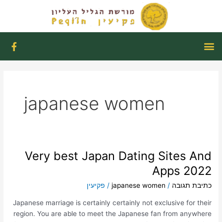
ילוג
תוכן
תפריט
F
a
c
e
b
o
o
japanese women
k
-
f
Very best Japan Dating Sites And
Very
best
Apps 2022
Japan
כתיבת תגובה
/
japanese women
/
פקיעין
Dating
Sites
Japanese marriage is certainly certainly not exclusive for their
And
region. You are able to meet the Japanese fan from anywhere
Apps