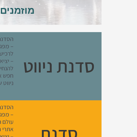
מוזמנים
הסדנה
– מפגש
לרכישת
סדנת ניווט
– יצי
להנחיו
חפש את
ניווט 
הסדנה
– מפגש
עולם ה
סדנת
אתרי ה
– יצי