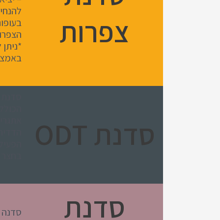
להנחיו
צפרות
בעופו
הצפרו
*ניתן 
באמצע
סדנת ג
הכוללת
אתגרית
סדנת ODT
הדדית
הפעיל
בחצר 
סדנת
סדנה ח