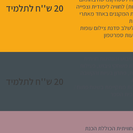
20 ש''ח לתלמיד
ת) לחוויה לימודית וצפייה
ת המקננים באחד מאתרי
ת
לשלב סדנת צילום עופות
ות סמרטפון
יבוש ומנהיגות חויתית
 משחקי גיבוש, פעילות
, פתרון בעיות והקשבה
20 ש''ח לתלמיד
ות מתקיימת בשטח פתוח /
בית הספר
וויתית הכוללת הכנת