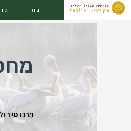
ילוג
בית
סיור
תוכן
מחפש
מרכז סיור ו