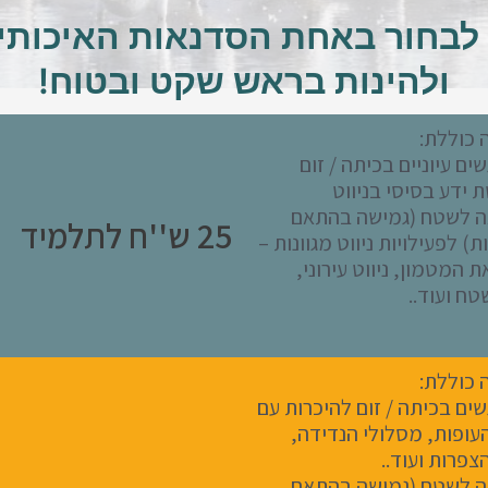
 לבחור באחת הסדנאות האיכותיו
ולהינות בראש שקט ובטוח!
 כוללת:
ים עיוניים בכיתה / זום
 ידע בסיסי בניווט
אה לשטח (גמישה בהתאם
25 ש''ח לתלמיד
ת) לפעילויות ניווט מגוונות –
 המטמון, ניווט עירוני,
שטח ועוד..
 כוללת:
ים בכיתה / זום להיכרות עם
עופות, מסלולי הנדידה,
צפרות ועוד..
אה לשטח (גמישה בהתאם