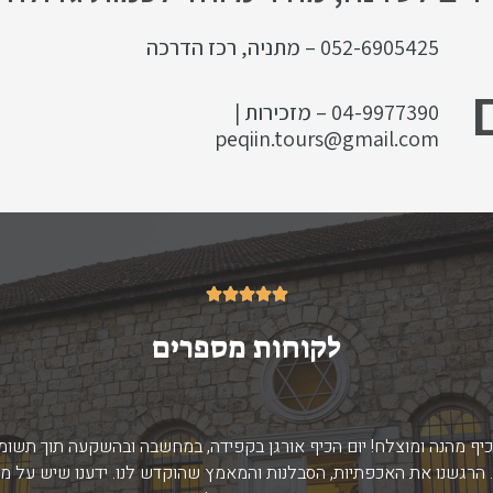
052-6905425 – מתניה, רכז הדרכה
04-9977390 – מזכירות |
peqiin.tours@gmail.com
5/5





לקוחות מספרים
 משפחתי על החוויה הנהדרת שזכינו לה, אשר התאפשרה בזכות המקצועיו
הלוגיסטי והן בהיבט התוכני - הטיול היה מושלם!