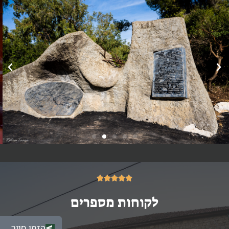
5/5





לקוחות מספרים
הזמן סיור