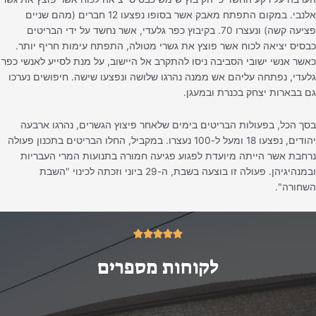
אלנבי. במקום התפתח מאבק אשר בסופו נפצעו 12 חברים (מהם שניים
פציעה קשה) ונעצרו 70. בקיבוץ כפר גלעדי, אשר נחשד על ידי הבריטים
כבסיס יציאה לכוח אשר פוצץ את גשרי מטולה, התפתח עימות חריף יותר.
כאשר אנשי ישובי הסביבה ניסו להתקרב אל היישוב, על מנת לסייע לאנשי כפר
גלעדי, נפתחה עליהם אש ממנה נהרגו שלושה ונפצעו שישה. חיפושים נערכו
גם בבארות יצחק בכנרת ובמעגן.
בסך הכל, בפעולות הבריטים בימים שלאחר פיצוץ הגשרים, נהרגו ארבעה
יהודים, נפצעו 18 ומעל ל-100 נעצרו. במקביל, החלו הבריטים בתכנון פעולה
נרחבת אשר הייתה מיועדת לפגוע פגיעה חמורה בתנועות המרי העבריות
ובמנהיגיהן. פעולה זו בוצעה בשבת, ה-29 ביוני וזכתה לכינוי "השבת
השחורה".
5/5





לקוחות מספרים