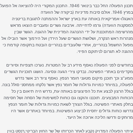
תכנון הפעולה החל כבר בינואר 1946. התכנון המקורי היה להוציאה אל הפועל
במרץ 1946. אולם סיבות מדיניות (ביקורה של הוועדה
האנגלו-אמריקאית באותה עת בארץ ישראל וההמתנה לתגובת בריטניה
למסקנות הוועדה) גרמו לדחייתה. ארבעה גשרים ומעברים הוצאו מראש
מהרשימה המתוכננת על ידי ההנהגה המדינית של ההגנה. הגשר שבין
מנהרות ראש הנקרה, ושלושת הגשרים שעל הירדן ועל הירמוך אשר הובילו אל
מפעל החשמל בנהריים, אחרי שלעובדים בנהריים הובטח בתקופה קודמת כי
ההגנה לא תגרום לניתוקם הפיזי.
בחודשים לפני הפעולה נאסף מידע רב על המטרות. נערכו תצפיות וסיורים
מקדימים באתרי הפשיטה. נבדקו צירי הגעה ונסיגה. הושגו תוכניות הגשרים
ממע"צ וכך תוכנן מיקום מטעני חומר הנפץ. נאסף ציוד רב אשר נדרש
לפעולה, במיוחד כמויות גדולות של חומר נפץ אשר נלקחו ממחסני סולל בונה.
בגלל הרצון לבצע את כל הפיצוצים באותה עת, נדרש היה תיאום בין כל
הכוחות המבצעים. תוכננו והוקצו גם כוחות למשימות של הסחה ושל חסימה
בחלק מאתרי הפשיטה. בגלל הצורך לשאת כמויות גדולות של חומר הנפץ
נדרשו כוחות גדולים יחסית לביצוע הפשיטות. במיוחד באתרים אשר היו
מרוחקים ודרשו הליכה ארוכה אל היעד.
עיתוי הפעולה המדויק נקבע לאחר הכרזתו של שר החוץ הבריטי,רנסט בווין