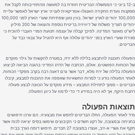
ב-12 ביוני כי הממשלה הבריטית חוזרת בה למעשה מהתחייבותה לקבל את
מסקנות וועדת החקירה האנגלו-אמריקאית לענייני ארץ ישראל לאפשר עליית
100,000 יהודים לארץ ישראל. בווין טען שפתיחת שערי הארץ לפני 100,000
יהודים תצריך משלוח של דיוויזיה בריטית נוספת והוצאה של 200 מיליון
ליש"ט מאוצר המדינה. לפיכך קבלה על עצמה תנועת המרי העברי להוכיח כי
סגירת שערי הארץ בפני יהודים עלולה אף היא להטיל עול צבאי כבד על
הבריטים.
הפעולה תוכננה להתבצע בלילה ללא ירח, במטרה להקשות על גילוי מוקדם
של הכוחות הפושטים. אולם, הכתבה של הדרג המדיני בהגנה הביאה לביצוע
הפעולה בלילה של ירח מלא, דבר אשר גרם דאגה רבה בקרב מפקדי הכוחות.
לאחר הפעולה נודע כי למרות החשאיות שאפפה את ההכנות למבצע, קיבלו
הבריטים – סמוך לתחילת המבצע – מידע מוקדם על הכוונה לבצע פעולה
רחבת היקף, אך לא היה במידע די כדי לרמוז על כיוון הפעולה.
תוצאות הפעולה
מיד לאחר הפעולה, החלו הבריטים לחפש את מבצעיה. הם ערכו חיפושים
בחניתה ובמצובה, על רקע חשדם כי הקיבוצים שימשו בסיס יציאה לכוח אשר
תקף את גשרי א-זיב, ועצרו במצובה 27 חברים. חיפוש דומה נערך בבית
הערבה על רקע החשד כי הקיבוץ שימש כבסיס יציאה לכוח אשר פוצץ את גשר