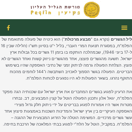
ילוג
תוכן
תפריט
F
a
c
ליל הגשרים
(נקרא גם "
מבצע מרכולת
") הוא כינויה של פעולה מתואמת של
e
b
הפלמ"ח, במסגרת תנועת המרי העברי, בליל י"ט בסיוון תש"ו (הלילה שבין 16
o
ל-17 ביוני 1946), שבמהלכה הותקפו בו בזמן 11 גשרים בכל גבולות ארץ
o
ישראל. תשעה מהגשרים פוצצו, אחד מהגשרים ניזוק קשות ואחד הגשרים לא
k
פוצץ. הצלחת הפעולה גרמה לניתוק זמני של נתיבי האספקה שהיו בשימוש
-
הבריטים. הפעולה בגשר הסמוך לאכזיב השתבשה ו־144 לוחמים מהכוח
f
התוקף נהרגו. בשאר הפעולות לא היו נפגעים לכוחות הפלמ"ח.
את הרעיון לפגוע בגשרים המחברים את ארץ ישראל עם שכנותיה הגה מפקד
הפלמ"ח, יגאל אלון ותכנון הפעולה הוטל על קצין המבצעים, דב. נבחרו
מטרות אשר היו אמורות לפגוע בבריטים על ידי ניתוק חלק גדול מצירי
האספקה העיקריים בין ארץ ישראל והמדינות השכנות באמצעות פיצוץ אחד
עשר גשרים מרכזיים. המשימה הוטלה על הזרוע המבצעית של ההגנה –
הפלמ"ח. במקביל, הוטל על הלח"י לפגוע בבתי המלאכה של הרכבת בחיפה.