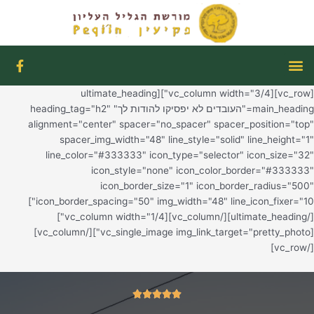
ילוג
תוכן
תפריט
F
a
c
[vc_row][vc_column width="3/4"][ultimate_heading
e
b
main_heading="העובדים לא יפסיקו להודות לך" heading_tag="h2"
o
alignment="center" spacer="no_spacer" spacer_position="top"
o
spacer_img_width="48" line_style="solid" line_height="1"
k
line_color="#333333" icon_type="selector" icon_size="32"
-
f
icon_style="none" icon_color_border="#333333"
icon_border_size="1" icon_border_radius="500"
icon_border_spacing="50" img_width="48" line_icon_fixer="10"]
[/ultimate_heading][/vc_column][vc_column width="1/4"]
[vc_single_image img_link_target="pretty_photo"][/vc_column]
[/vc_row]
5/5




