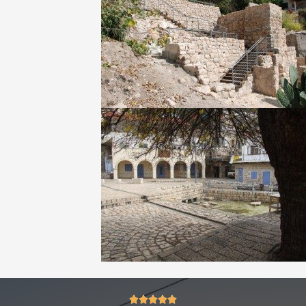
5/5




