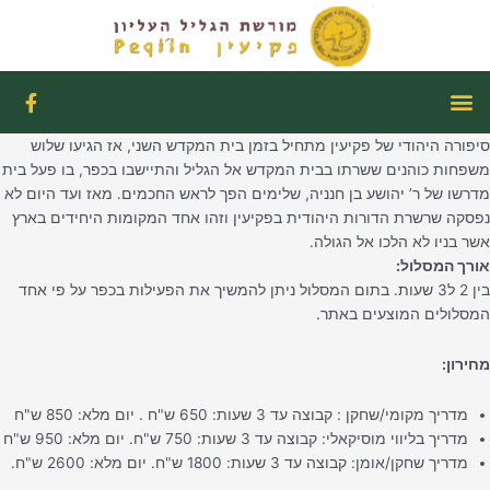
ילוג
תוכן
תפריט
F
a
c
סיפורה היהודי של פקיעין מתחיל בזמן בית המקדש השני, אז הגיעו שלוש
e
b
משפחות כוהנים ששרתו בבית המקדש אל הגליל והתיישבו בכפר, בו פעל בית
o
מדרשו של ר’ יהושע בן חנניה, שלימים הפך לראש החכמים. מאז ועד היום לא
o
נפסקה שרשרת הדורות היהודית בפקיעין וזהו אחד המקומות היחידים בארץ
k
אשר בניו לא הלכו אל הגולה.
-
אורך המסלול:
f
בין 2 ל3 שעות. בתום המסלול ניתן להמשיך את הפעילות בכפר על פי אחד
המסלולים המוצעים באתר.
מחירון:
מדריך מקומי/שחקן : קבוצה עד 3 שעות: 650 ש"ח . יום מלא: 850 ש"ח
מדריך בליווי מוסיקאלי: קבוצה עד 3 שעות: 750 ש"ח. יום מלא: 950 ש"ח
מדריך שחקן/אומן: קבוצה עד 3 שעות: 1800 ש"ח. יום מלא: 2600 ש"ח.