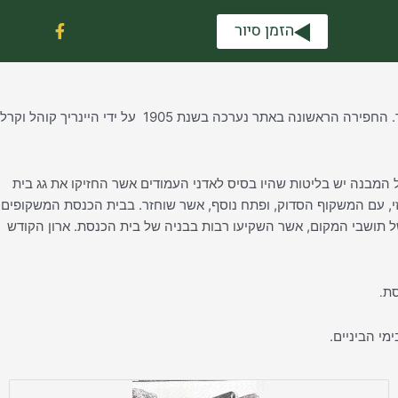
F
הזמן סיור
a
c
e
b
o
o
אתר בית הכנסת נסקר במסגרת סקר ארץ ישראל המערבית שהתקיים בשנת 1875 על ידי משלחת של הקרן לחקר ארץ ישראל בראשות קלוד קונדר. החפירה הראשונה באתר נערכה בשנת 1905 על ידי היינריך קוהל וקרל
k
-
f
ה. בתשתית של המבנה יש בליטות שהיו בסיס לאדני העמודים אשר החזיקו את גג בית
המבנה הארוך מסוגו שנמצא בארץ עד כה. מקירותיו שרד בעיקר הקיר הדרומי, שבו 3 פתחים: פתח מרכזי, עם המשקוף הסדוק, ופתח נוסף, אשר שוחזר. בבית הכנסת המשקופים
ל תושבי המקום, אשר השקיעו רבות בבניה של בית הכנסת. ארון הקודש
סת
.
מי הביניים.