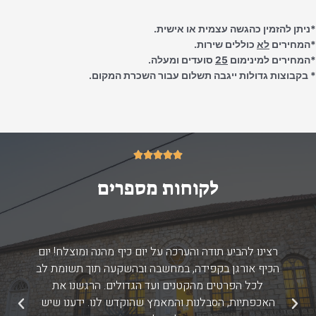
*ניתן להזמין כהגשה עצמית או אישית.
*המחירים
לא
כוללים שירות.
*המחירים למינימום
25
סועדים ומעלה.
* בקבוצות גדולות ייגבה תשלום עבור השכרת המקום.
5/5





לקוחות מספרים
רצינו להביע תודה והערכה על יום כיף מהנה ומוצלח! יום
הכיף אורגן בקפידה, במחשבה ובהשקעה תוך תשומת לב
לכל הפרטים מהקטנים ועד הגדולים. הרגשנו את
האכפתיות, הסבלנות והמאמץ שהוקדש לנו. ידענו שיש
הקודם
הבא