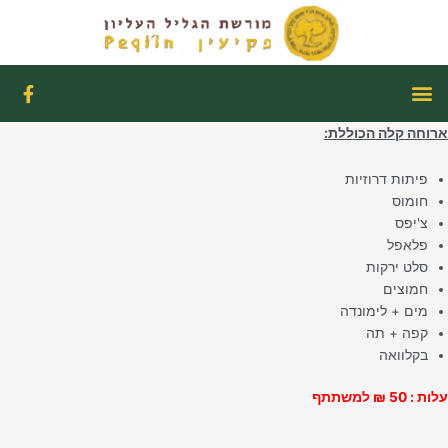
ילוג
תוכן
תפריט
F
a
c
ארוחה קלה הכוללת:
e
b
o
פיתות דרוזיות
o
חומוס
k
צ'יפס
-
f
פלאפל
סלט ירקות
חמוצים
מים + לימונדה
קפה + תה
בקלוואה
עלות : 50 ₪ למשתתף