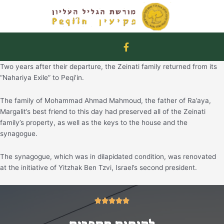
Skip
to
content
F
a
c
Two years after their departure, the Zeinati family returned from its
e
b
“Nahariya Exile” to Peqi’in.
o
o
The family of Mohammad Ahmad Mahmoud, the father of Ra’aya,
k
Margalit’s best friend to this day had preserved all of the Zeinati
-
f
family’s property, as well as the keys to the house and the
synagogue.
The synagogue, which was in dilapidated condition, was renovated
at the initiative of Yitzhak Ben Tzvi, Israel’s second president.
5/5




