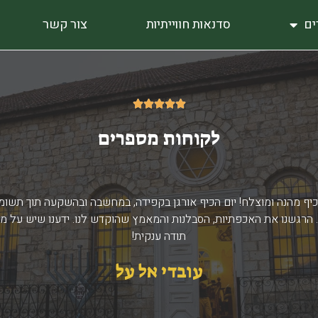
ים
סדנאות חווייתיות
צור קשר
5/5





לקוחות מספרים
 כיף מהנה ומוצלח! יום הכיף אורגן בקפידה, במחשבה ובהשקעה תוך תשו
 הרגשנו את האכפתיות, הסבלנות והמאמץ שהוקדש לנו. ידענו שיש על מי
תודה ענקית!
עובדי אל על