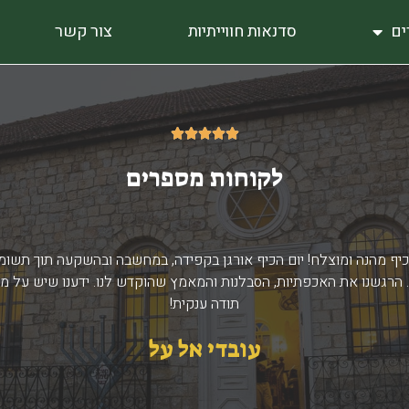
ים
סדנאות חווייתיות
צור קשר
5/5





לקוחות מספרים
 כיף מהנה ומוצלח! יום הכיף אורגן בקפידה, במחשבה ובהשקעה תוך תשו
 הרגשנו את האכפתיות, הסבלנות והמאמץ שהוקדש לנו. ידענו שיש על מי
תודה ענקית!
עובדי אל על