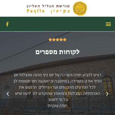
ילוג
תוכן
תפריט
F
a
c
e
b
5/5





o
o
לקוחות מספרים
k
-
f
רצינו להביע תודה והערכה על יום כיף מהנה ומוצלח! יום
הכיף אורגן בקפידה, במחשבה ובהשקעה תוך תשומת לב
לכל הפרטים מהקטנים ועד הגדולים. הרגשנו את
האכפתיות, הסבלנות והמאמץ שהוקדש לנו. ידענו שיש
הקודם
הבא
על מי לסמוך.
תודה ענקית!